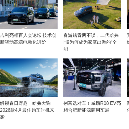
吉利亮相百人会论坛 技术创
春游踏青两不误，二代哈弗
新驱动高端电动化进阶
H9为何成为家庭出游的“全
能
解锁春日野趣，哈弗大狗
创富选对车！威麟R08 EV亮
2026款4月最佳购车时机来
相合肥新能源商用车展
袭