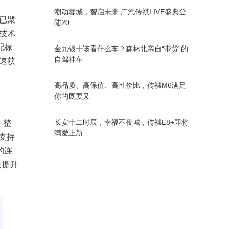
潮动蓉城，智启未来 广汽传祺LIVE盛典登
前已聚
陆20
技术
配标
金九银十该看什么车？森林北亲自“带货”的
自驾神车
快速获
高品质、高保值、高性价比，传祺M6满足
你的既要又
长安十二时辰，幸福不夜城，传祺E8+即将
，整
满爱上新
支持
的连
企提升