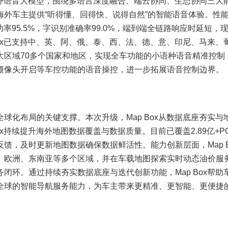
海外语音大模型，围绕多语言深度融合、端云协同、生态协同三大
外车主提供“听得懂、回得快、说得自然”的智能语音体验。性
功率95.5%，字识别准确率99.0%，端到端全链路响应时延短，
Box已支持中、英、阿、俄、泰、西、法、德、意、印尼、马来、
大区域70多个国家和地区，实现全车功能的小语种语音精准控制
摄像头开启等车控功能的语音操控，进一步拓展语音控制边界。
化布局的关键支撑。本次升级，Map Box从数据底座夯实与
x持续提升海外地图数据覆盖与数据质量。目前已覆盖2.89亿+PO
态反馈，及时更新地图数据确保数据鲜活性。能力创新层面，Map B
、欧洲、东南亚等多个区域，并在车载地图探索实时动态油价服
闭环。通过持续夯实数据底座与迭代创新功能，Map Box帮助
全球的智能导航服务能力，为车主带来更精准、更智能、更便捷