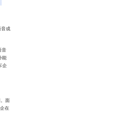
语音成
语音
补能
车企
图。面
车企在