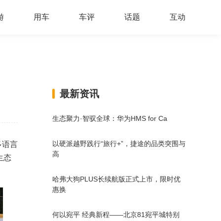
游
用车
车评
话题
互动
最新资讯
生态聚力·智驭全球：华为HMS for Ca
以硬派越野践行“旅行+”，捷途的品类突围与
多语言
高
生态
哈弗大狗PLUS长续航版正式上市，限时优
惠换
何以宛平 经典新程——北京81宛平城特别