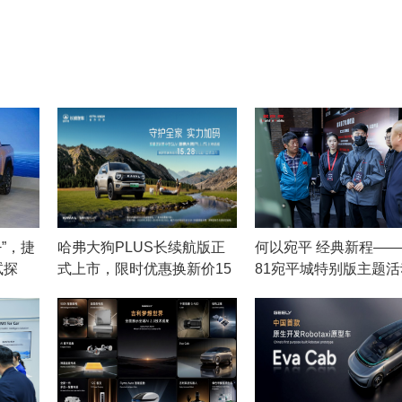
”，捷
哈弗大狗PLUS长续航版正
何以宛平 经典新程—
试探
式上市，限时优惠换新价15
81宛平城特别版主题