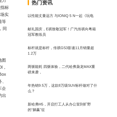
能力
热门资讯
能指标
现场实
以性能丈量远方 与IONIQ 5 N一起《玩电
葡等
，同
献礼国庆，E祺致敬冠军！广汽传祺向粤籍
冠军教练员
标杆就是标杆，传祺GS3影速11月销量超
1.2万
地图
两驱能耗 四驱体验，二代哈弗枭龙MAX重
I，
磅来袭，
ox
务、
年热销9.5万，这款8万级SUV标杆做对了什
车企
么？
的出
新哈弗H5，开启打工人从办公室到旷野
的“躺赢”征