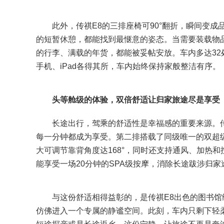
此外，传祺E8的三排座椅可90°翻折，瞬间变成品
的短暂休憩，都能找到最惬意的姿态。当需要装载物品
的行李、满载的年货，都能被妥帖安放。车内多达32
手机、iPad各得其所，车内始终保持家般整洁有序。
头等舱级的体验，双倍舒适让归家旅途尽是享受
长途出行，驾乘的舒适性是幸福感的重要来源。传
每一分钟都成为享受。第二排搭载了同级唯一的双超
大可调节靠背角度达168°，同时还支持通风、加热
能享受一场20分钟的SPA级按摩，消除长途跋涉归家
与这份舒适相得益彰的，是传祺E8出色的图书馆级
仿佛进入一个专属的静谧空间。此刻，车内只剩下轻