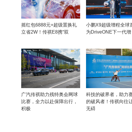
摇红包6888元+超级置换礼
小鹏X9超级增程全球
立省2W！传祺E8携“双
为DriveONE下一代增
广汽传祺助力残特奥会网球
科技的破界者，助力
比赛，全力以赴保障出行，
的破风者！传祺向往
积极
无碍