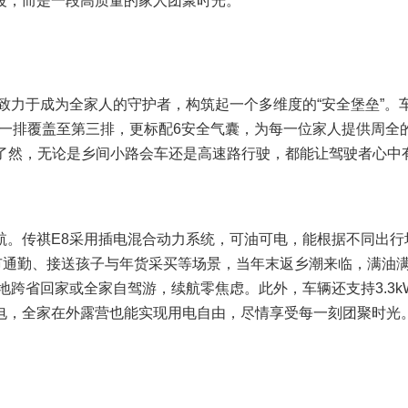
波，而是一段高质量的家人团聚时光。
力于成为全家人的守护者，构筑起一个多维度的“安全堡垒”。
从第一排覆盖至第三排，更标配6安全气囊，为每一位家人提供周全
目了然，无论是乡间小路会车还是高速路行驶，都能让驾驶者心中
。传祺E8采用插电混合动力系统，可油可电，能根据不同出行
市通勤、接送孩子与年货采买等场景，当年末返乡潮来临，满油
地跨省回家或全家自驾游，续航零焦虑。此外，车辆还支持3.3k
电，全家在外露营也能实现用电自由，尽情享受每一刻团聚时光