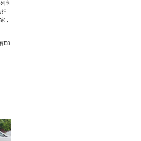
系列享
与扫
到家，
E8