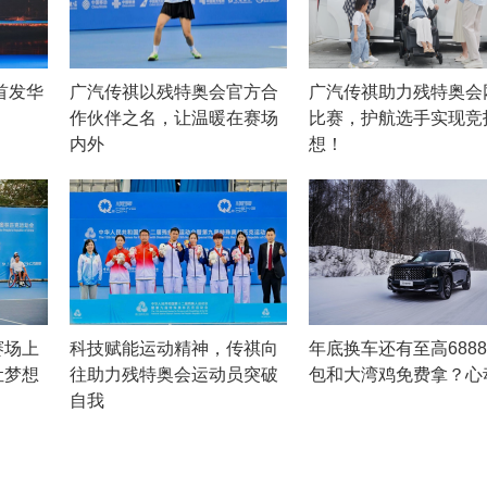
首发华
广汽传祺以残特奥会官方合
广汽传祺助力残特奥会
作伙伴之名，让温暖在赛场
比赛，护航选手实现竞
内外
想！
赛场上
科技赋能运动精神，传祺向
年底换车还有至高688
让梦想
往助力残特奥会运动员突破
包和大湾鸡免费拿？心
自我