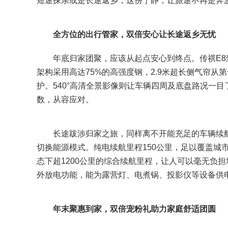
短途探亲或是长途返乡，这份宁静，让旅途不再是奔
全方位的出行管家，双倍安心让长途返乡无忧
年底归家团聚，应该从起点安心到终点。传祺E8致
架构采用高达75%的高强度钢，2.9米超长侧气帘
护。540°高清全景影像则让车辆四周及底盘路况一
数，从容应对。
长途跋涉归家之旅，同样离不开能充足的车辆续航
切换能源模式。纯电续航里程150公里，足以覆盖城
态下超1200公里的综合续航里程，让人可以毫无负担
外放电功能，能为露营灯、电煮锅、投影仪等设备供
年末聚惠到家，双倍宠粉礼助力家庭舒适团圆