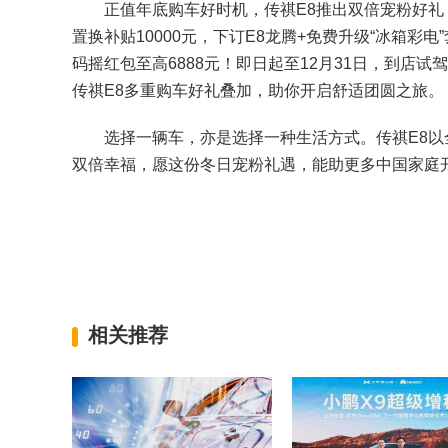
正值年底购车好时机，传祺E8推出双倍宠粉好礼：下订
置换补贴10000元，下订E8龙腾+免费升级“冰箱彩
码摇红包至高6888元！即日起至12月31日，到店
传祺E8多重购车好礼叠加，助你开启舒适团圆之旅。
选择一辆车，亦是选择一种生活方式。传祺E8以全
双倍幸福，愿这份冬日宠粉礼遇，能助更多中国家庭
相关推荐