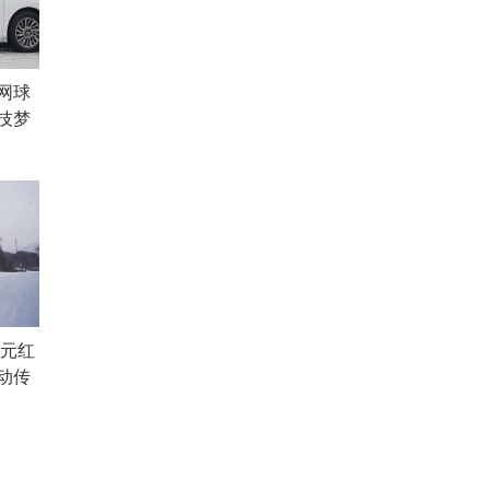
网球
技梦
8元红
动传