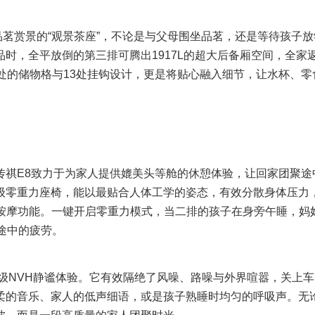
茗赏景的“观景茶座”，不论是与父母围坐品茗，还是等待孩子放
时，全平放倒的第三排可腾出1917L的超大后备厢空间，全家
处的储物格与13处挂钩设计，更是将贴心融入细节，让水杯、零
祺E8致力于为家人提供媲美头等舱的休憩体验，让回家团聚途
级零重力座椅，能以最贴合人体工学的姿态，有效分散身体压力
和按摩功能。一键开启零重力模式，当二排的孩子在身旁午睡，妈
途中的疲劳。
NVH静谧体验。它有效隔绝了风噪、路噪与外界喧嚣，关上车
柔的音乐、家人的低声细语，或是孩子熟睡时均匀的呼吸声。无