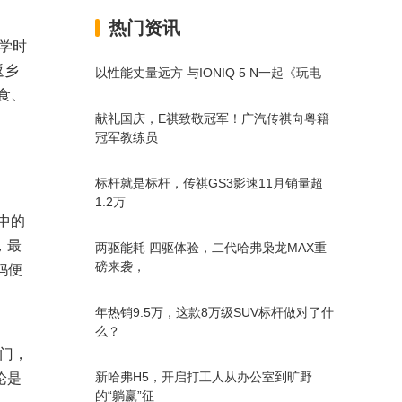
热门资讯
学时
返乡
以性能丈量远方 与IONIQ 5 N一起《玩电
食、
献礼国庆，E祺致敬冠军！广汽传祺向粤籍
冠军教练员
标杆就是标杆，传祺GS3影速11月销量超
1.2万
中的
，最
两驱能耗 四驱体验，二代哈弗枭龙MAX重
磅来袭，
妈便
年热销9.5万，这款8万级SUV标杆做对了什
么？
门，
新哈弗H5，开启打工人从办公室到旷野
论是
的“躺赢”征