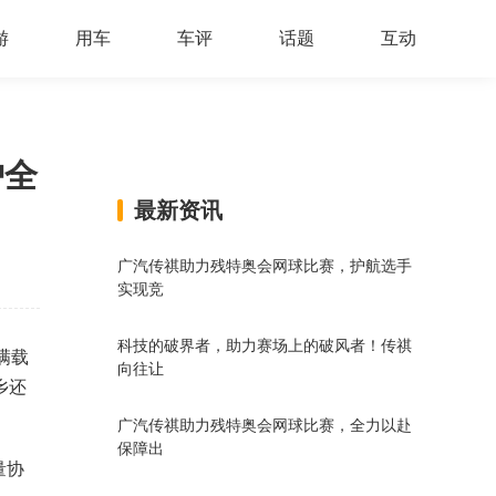
游
用车
车评
话题
互动
护全
最新资讯
广汽传祺助力残特奥会网球比赛，护航选手
实现竞
科技的破界者，助力赛场上的破风者！传祺
满载
向往让
乡还
广汽传祺助力残特奥会网球比赛，全力以赴
保障出
量协