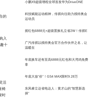
小鹏X9超级增程全球首发华为DriveONE
科技赋能运动精神，传祺向往助力残特奥会
合的
运动员
摇红包6888元+超级置换礼立省2W！传祺E
购入
广汽传祺以残特奥会官方合作伙伴之名，让
萌趣十
温暖在
年底换车还有至高6888元红包和大湾鸡免费
拿
年底大放“价”！GS4 MAX限时9.28万
灵活
东风睿立达省电达人：黄才山的“智慧新选
座椅
择”
聚时