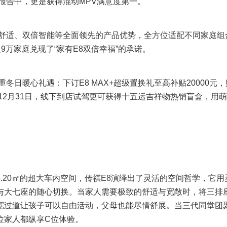
数报告中，更是获得混动MPV满意度第一。
舒适、双倍智能等全面领先的产品优势，全方位适配不同家庭组
9万家庭兑现了“家有E8双倍幸福”的承诺。
暖心礼遇：下订E8 MAX+超级置换礼至高补贴20000元，
12月31日，线下到店试驾更可获得十五运吉祥物热销盲盒，用
20㎡的超大车内空间，传祺E8演绎出了灵活的空间哲学，它用
与大七座的随心切换。当家人需要极致的舒适与宽敞时，将三排
宽过道让孩子可以自由活动，父母也能尽情舒展。当三代同堂团
位家人都纵享C位体验。