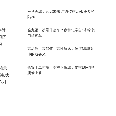
潮动蓉城，智启未来 广汽传祺LIVE盛典登
陆20
车身
金九银十该看什么车？森林北亲自“带货”的
自驾神车
的防
有
高品质、高保值、高性价比，传祺M6满足
你的既要又
长安十二时辰，幸福不夜城，传祺E8+即将
场景
满爱上新
满电状
W对
。