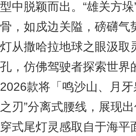
型中脱颖而出。“雄关方垛
骨，如戍边关隘，磅礴气势
灯从撒哈拉地球之眼汲取
孔，仿佛驾驶者探索世界
2026款将「鸣沙山、月
之刃”分离式腰线，展现出
穿式尾灯灵感取自于海平